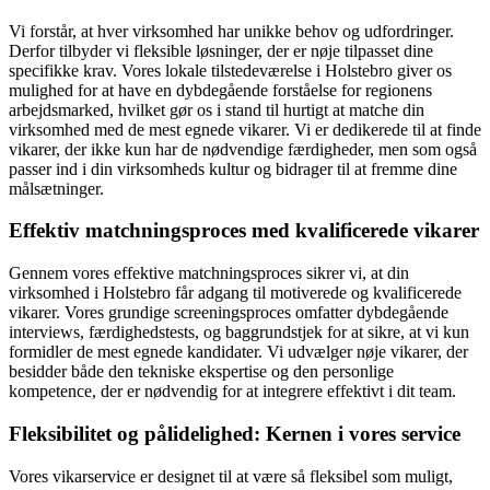
Vi forstår, at hver virksomhed har unikke behov og udfordringer.
Derfor tilbyder vi fleksible løsninger, der er nøje tilpasset dine
specifikke krav. Vores lokale tilstedeværelse i Holstebro giver os
mulighed for at have en dybdegående forståelse for regionens
arbejdsmarked, hvilket gør os i stand til hurtigt at matche din
virksomhed med de mest egnede vikarer. Vi er dedikerede til at finde
vikarer, der ikke kun har de nødvendige færdigheder, men som også
passer ind i din virksomheds kultur og bidrager til at fremme dine
målsætninger.
Effektiv matchningsproces med kvalificerede vikarer
Gennem vores effektive matchningsproces sikrer vi, at din
virksomhed i Holstebro får adgang til motiverede og kvalificerede
vikarer. Vores grundige screeningsproces omfatter dybdegående
interviews, færdighedstests, og baggrundstjek for at sikre, at vi kun
formidler de mest egnede kandidater. Vi udvælger nøje vikarer, der
besidder både den tekniske ekspertise og den personlige
kompetence, der er nødvendig for at integrere effektivt i dit team.
Fleksibilitet og pålidelighed: Kernen i vores service
Vores vikarservice er designet til at være så fleksibel som muligt,