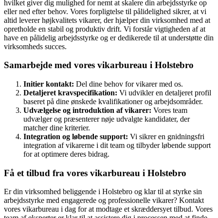
hvilket giver dig mulighed for nemt at skalere din arbejdsstyrke op
eller ned efter behov. Vores forpligtelse til pålidelighed sikrer, at vi
altid leverer højkvalitets vikarer, der hjælper din virksomhed med at
opretholde en stabil og produktiv drift. Vi forstår vigtigheden af at
have en pålidelig arbejdsstyrke og er dedikerede til at understøtte din
virksomheds succes.
Samarbejde med vores vikarbureau i Holstebro
Initier kontakt:
Del dine behov for vikarer med os.
Detaljeret kravspecifikation:
Vi udvikler en detaljeret profil
baseret på dine ønskede kvalifikationer og arbejdsområder.
Udvælgelse og introduktion af vikarer:
Vores team
udvælger og præsenterer nøje udvalgte kandidater, der
matcher dine kriterier.
Integration og løbende support:
Vi sikrer en gnidningsfri
integration af vikarerne i dit team og tilbyder løbende support
for at optimere deres bidrag.
Få et tilbud fra vores vikarbureau i Holstebro
Er din virksomhed beliggende i Holstebro og klar til at styrke sin
arbejdsstyrke med engagerede og professionelle vikarer? Kontakt
vores vikarbureau i dag for at modtage et skræddersyet tilbud. Vores
team af eksperter er klar til at assistere dig i processen med at finde