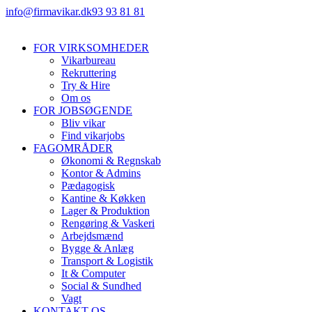
info@firmavikar.dk
93 93 81 81
FOR VIRKSOMHEDER
Vikarbureau
Rekruttering
Try & Hire
Om os
FOR JOBSØGENDE
Bliv vikar
Find vikarjobs
FAGOMRÅDER
Økonomi & Regnskab
Kontor & Admins
Pædagogisk
Kantine & Køkken
Lager & Produktion
Rengøring & Vaskeri
Arbejdsmænd
Bygge & Anlæg
Transport & Logistik
It & Computer
Social & Sundhed
Vagt
KONTAKT OS