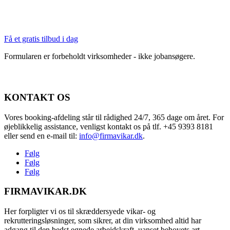
Få et gratis tilbud i dag
Formularen er forbeholdt virksomheder - ikke jobansøgere.
Mangler du en vikar? Indhent tilbud i dag.
KONTAKT OS
Vores booking-afdeling står til rådighed 24/7, 365 dage om året. For
øjeblikkelig assistance, venligst kontakt os på tlf. +45 9393 8181
eller send en e-mail til:
info@firmavikar.dk
.
Følg
Følg
Følg
FIRMAVIKAR.DK
Her forpligter vi os til skræddersyede vikar- og
rekrutteringsløsninger, som sikrer, at din virksomhed altid har
adgang til den bedst egnede arbejdskraft, uanset behovets art.