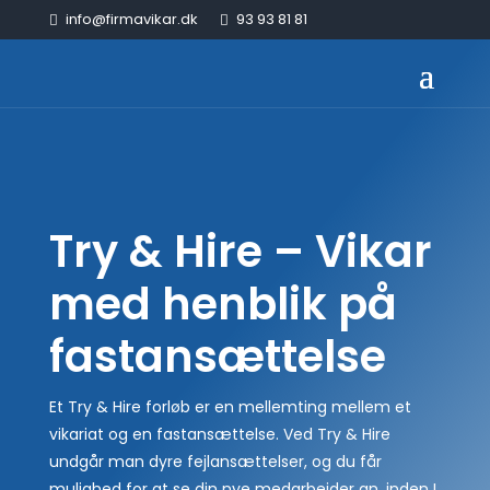
info@firmavikar.dk
93 93 81 81
Try & Hire – Vikar
med henblik på
fastansættelse
Et Try & Hire forløb er en mellemting mellem et
vikariat og en fastansættelse. Ved Try & Hire
undgår man dyre fejlansættelser, og du får
mulighed for at se din nye medarbejder an, inden I