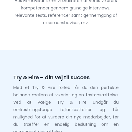
Hos FirmaVikar sikrer vi kvaliteten af vores vikarers
kompetencer gennem grundige interviews,
relevante tests, referencer samt gennemgang af
eksamensbeviser, mv.
Try & Hire – din vej til succes
Med et Try & Hire forløb får du den perfekte
balance mellem et vikariat og en fastansættelse.
Ved at vælge Try & Hire undgår du
omkostningstunge fejlansættelser og får
mulighed for at vurdere din nye medarbejder, før
du træffer en endelig beslutning om en
permanent ansættelse.