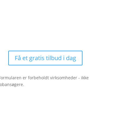
Få et gratis tilbud i dag
Formularen er forbeholdt virksomheder - ikke
jobansøgere.
Mangler du en vikar? Indhent
tilbud i dag.