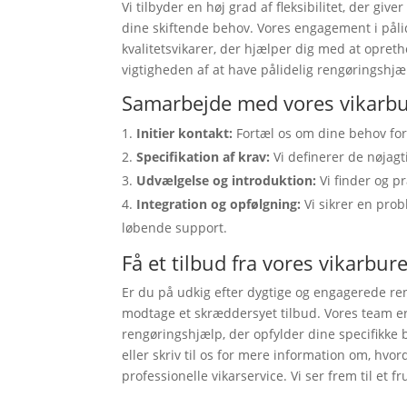
Vi tilbyder en høj grad af fleksibilitet, der giv
dine skiftende behov. Vores engagement i påli
kvalitetsvikarer, der hjælper dig med at opretho
vigtigheden af at have pålidelig rengøringshjæl
Samarbejde med vores vikarbu
Initier kontakt:
Fortæl os om dine behov for
Specifikation af krav:
Vi definerer de nøjagti
Udvælgelse og introduktion:
Vi finder og p
Integration og opfølgning:
Vi sikrer en prob
løbende support.
Få et tilbud fra vores vikarbur
Er du på udkig efter dygtige og engagerede r
modtage et skræddersyet tilbud. Vores team er k
rengøringshjælp, der opfylder dine specifikke 
eller skriv til os for mere information om, hv
professionelle vikarservice. Vi ser frem til et 