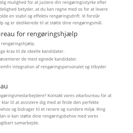
er dig mulighed for at justere din rengøringsstyrke efter
delighed betyder, at du kan regne med os for at levere
lde en stabil og effektiv rengøringsdrift. Vi forstår
p og er dedikerede til at støtte dine rengøringsmål.
reau for rengøringshjælp
 rengøringshjælp.
ge krav til de ideelle kandidater.
ræsenterer de mest egnede kandidater.
lemfri integration af rengøringspersonalet og tilbyder
eau
engøringsmedarbejdere? Kontakt vores vikarbureau for at
lar til at assistere dig med at finde den perfekte
behov og bidrager til et renere og sundere miljø. Ring
ordan vi kan støtte dine rengøringsbehov med vores
frugtbart samarbejde.