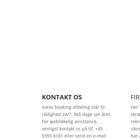
KONTAKT OS
FI
Vores booking-afdeling står til
Her f
rådighed 24/7, 365 dage om året.
skræ
For øjeblikkelig assistance,
rekr
venligst kontakt os på tlf. +45
sikr
9393 8181 eller send en e-mail
har 