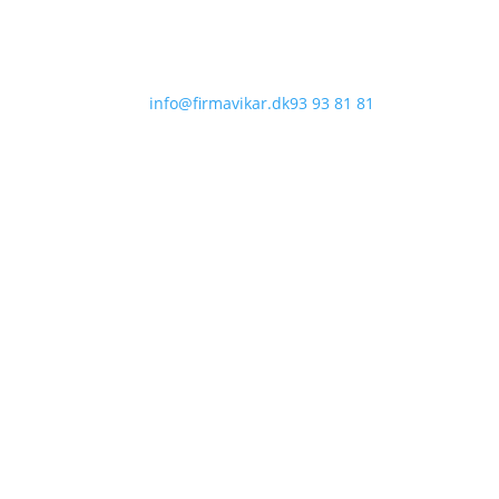
info@firmavikar.dk
93 93 81 81