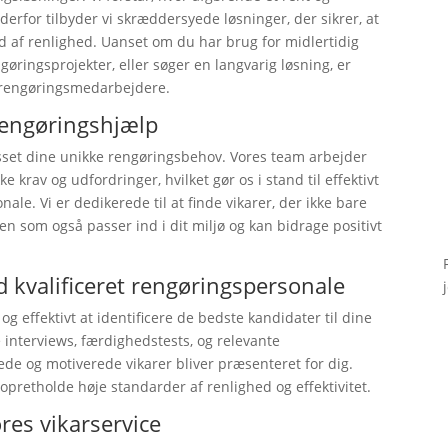
g derfor tilbyder vi skræddersyede løsninger, der sikrer, at
d af renlighed. Uanset om du har brug for midlertidig
gøringsprojekter, eller søger en langvarig løsning, er
 rengøringsmedarbejdere.
rengøringshjælp
lpasset dine unikke rengøringsbehov. Vores team arbejder
 krav og udfordringer, hvilket gør os i stand til effektivt
ale. Vi er dedikerede til at finde vikarer, der ikke bare
n som også passer ind i dit miljø og kan bidrage positivt
 kvalificeret rengøringspersonale
og effektivt at identificere de bedste kandidater til dine
interviews, færdighedstests, og relevante
ede og motiverede vikarer bliver præsenteret for dig.
 opretholde høje standarder af renlighed og effektivitet.
ores vikarservice